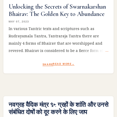
Unlocking the Secrets of Swarnakarshan
Bhairav: The Golden Key to Abundance
MAY 07, 2023
In various Tantric texts and scriptures such as
Rudrayamala Tantra, Tantraraja Tantra there are
mainly 4 forms of Bhairav that are worshipped and
revered. Bhairav is considered to be a fierce form of
Lord Shiva and is associated with the protection of
devotees, destruction of evil, and spiritual awakening.
READ MORE
SHARE
Here are four types of Bhairav that are commonly
worshipped: Kala Bhairav : Kala Bhairav is one of the
most well-known forms of Bhairav and is associated
with the concept of time. Asitanga Bhairav : Asitanga
Bhairav is a form of Bhairav associated with the color
नवग्रह वैदिक मंत्र ✨: ग्रहों के शांति और उनसे
white. He is believed to be a powerful deity who can
संबंधित दोषों को दूर करने के लिए जाप
protect his devotees from harm and evil. Samhara