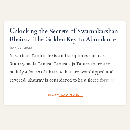
Unlocking the Secrets of Swarnakarshan
Bhairav: The Golden Key to Abundance
MAY 07, 2023
In various Tantric texts and scriptures such as
Rudrayamala Tantra, Tantraraja Tantra there are
mainly 4 forms of Bhairav that are worshipped and
revered. Bhairav is considered to be a fierce form of
Lord Shiva and is associated with the protection of
devotees, destruction of evil, and spiritual awakening.
READ MORE
SHARE
Here are four types of Bhairav that are commonly
worshipped: Kala Bhairav : Kala Bhairav is one of the
most well-known forms of Bhairav and is associated
with the concept of time. Asitanga Bhairav : Asitanga