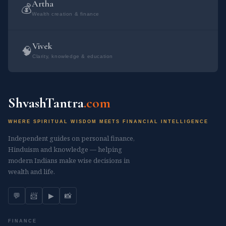
Artha
जागृहि त्वमिष्टापूर्ते स सृजेथामयं च। अस्मिन्त्सधस्थे अध्युत्तरस्मिन् विश्वे देवा
💰
Wealth creation & finance
यजमानश्च स...
Vivek
🧠
Clarity, knowledge & education
ShvashTantra
.com
WHERE SPIRITUAL WISDOM MEETS FINANCIAL INTELLIGENCE
Independent guides on personal finance,
Hinduism and knowledge — helping
modern Indians make wise decisions in
wealth and life.
💬
📨
▶
📸
FINANCE